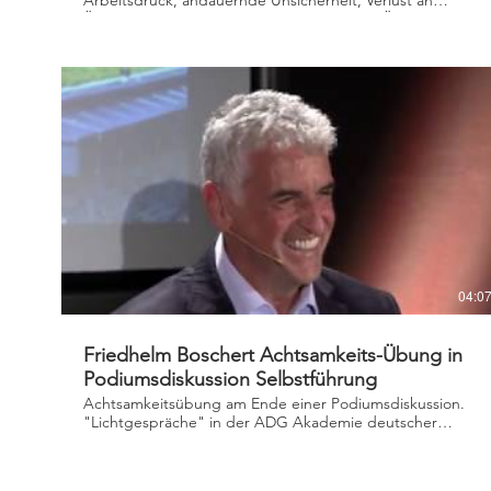
Arbeitsdruck, andauernde Unsicherheit, Verlust an
Überblick und Kreativität, wiederkehrende Ängste und
Entscheidungsschwierigkeiten. Um damit umzugehen
brauchen wir eine besondere persönliche Kompetenz
jenseits aller Fach- und Führungskompetenzen. Eine
übergeordnete Meta-Kompetenz: das Steuern unserer
Gedanken, Emotionen und Haltungen. Und genau hier
setzt das Konzept der Achtsamkeit an: Resilienz,
fokussieren, distanzieren, akzeptieren, loslassen. Vortrag
im Rahmen der SchmidtCollegTage Nov. 2019 in
Bayreuth.
04:0
Friedhelm Boschert Achtsamkeits-Übung in
Podiumsdiskussion Selbstführung
Achtsamkeitsübung am Ende einer Podiumsdiskussion.
"Lichtgespräche" in der ADG Akademie deutscher
Genossenschaften Oktober 2018