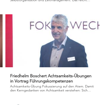
Selbstorganisation und Zeitmanagement. Das reicht
weder heute noch in der zukünftigen VUKA Welt. Wir
brauchen eine besondere persönliche Kompetenz
jenseits aller Fach- und Führungskompetenzen. Eine
übergeordnete Meta-Kompetenz für das Steuern
unserer Gedanken, Emotionen und Haltungen. Der Weg
dahin führt über Achtsamkeit.Achtsamkeit ist eine
mentale Fähigkeit, die hilft, eigene Wahrnehmungs-,
Denk- und Verhaltensautomatismen besser zu erkennen
und zielgerichtet zu lenken. Dazu lernt man ‚mentale
Präsenz‘. Podiumsdiskussion "Lichtgespräche" der ADG
Akademie deutscher Genossenschaften im Oktober 2018
7
06:53
Friedhelm Boschert Achtsamkeits-Übungen
in Vortrag Führungskompetenzen
Achtsamkeits-Übung Fokussierung auf den Atem. Damit
den Kerngedanken von Achtsamkeit verstehen: Sich
selbst aus der Perspektive einer Dritten Person zu sehen
= Meta-Perspektive. Achtsamkeits-Übung Fokus-
Wechsel beim Hören. Übertragung Fokuswechsel auf