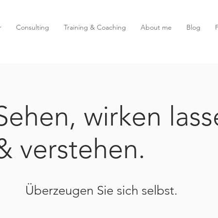
r
Consulting
Training & Coaching
About me
Blog
Sehen, wirken lass
& verstehen.
Überzeugen Sie sich selbst.